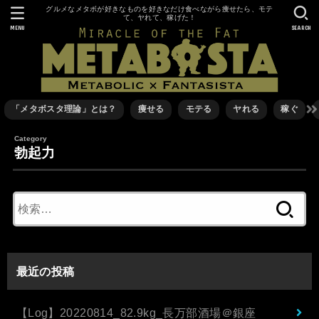
グルメなメタボが好きなものを好きなだけ食べながら痩せたら、モテ
て、ヤれて、稼げた！
MENU
SEARCH
「メタボスタ理論」とは？
痩せる
モテる
ヤれる
稼ぐ
勃起力
検
索:
最近の投稿
【Log】20220814_82.9kg_長万部酒場＠銀座