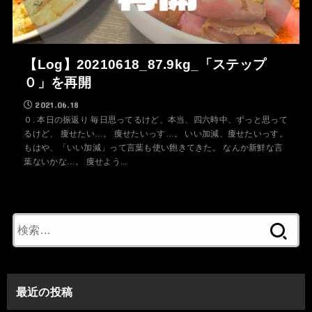
【Log】20210618_87.9kg_「ステップ
０」を再開
2021.06.18
０. 本日の振返り 毎日思ってるけど、本当、四六時中、ずっと思って
るけど、 痩せたい…。 痩せたいっす…。 いい加減、痩せたいっす。
もはや、「いい加減」って言葉も使い飽きてきた。 なんか新鮮な言
葉ないかな…。 痩せよう...
検
索:
最近の投稿