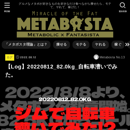
グルメなメタボが好きなものを好きなだけ食べながら痩せたら、モテ
て、ヤれて、稼げた！
MENU
SEARCH
「メタボスタ理論」とは？
痩せる
モテる
ヤれる
稼ぐ
2022.08.12
Metabosta No.13
ログ
【Log】20220812_82.0kg_自転車漕いでみ
た。