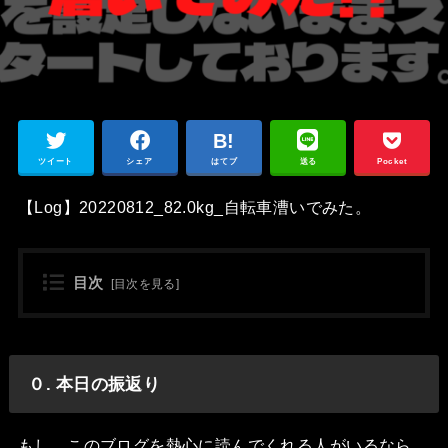
ツイート
シェア
はてブ
送る
Pocket
【Log】20220812_82.0kg_自転車漕いでみた。
目次
[
目次を見る
]
０. 本日の振返り
もし、このブログを熱心に読んでくれる人がいるなら、