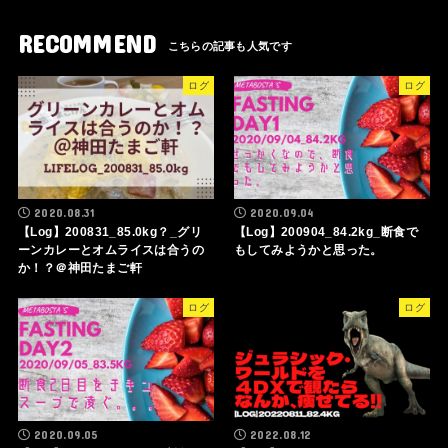
RECOMMEND
ログ
ログ
2020.08.31
2020.09.04
【Log】200831_85.0kg？_グリ
【Log】200904_84.2kg_断食で
ーンカレーとオムライスは合うの
もしてみようかと思った。
か！？＠神田たまご軒
ログ
ログ
2020.09.05
2022.08.12