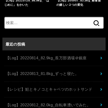
【Log】20210728_86.9kg_「は
【Log】200907_83.5kg_断食後
じめに」をかいた
の嬉しい２つの変化
検
索:
最近の投稿
【Log】20220814_82.9kg_長万部酒場＠銀座
【Log】20220813_81.8kg_ずっと寝た。
【レシピ】鮭とキノコとキャベツのホットサンド
【Log】20220812_82.0kg_自転車漕いでみた。