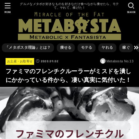
グルメなメタボが好きなものを好きなだけ食べながら痩せたら、モテ
て、ヤれて、稼げた！
MENU
SEARCH
「メタボスタ理論」とは？
痩せる
モテる
ヤれる
稼ぐ
2020.09.02
Metabosta No.13
お土産・お取寄せ
ファミマのフレンチクルーラーがミスドを潰し
にかかっている件から、凄い真実に気付いた！