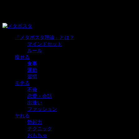
グルメなメタボが好きなものを好きなだけ食べながら痩せた
ら、モテて、ヤれて、稼げた！
「メタボスタ理論」とは？
マインドセット
ルール
痩せる
食事
運動
習慣
モテる
不倫
恋愛・会話
出逢い
ファッション
ヤれる
勃起力
テクニック
おもちゃ