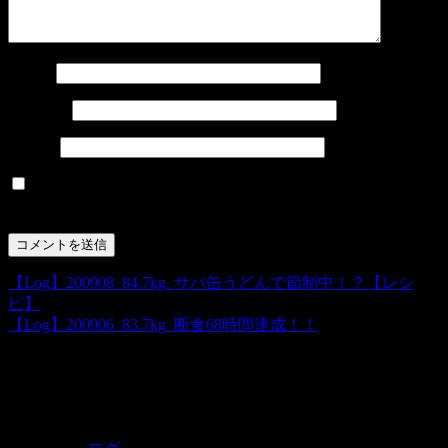
名前
*
メール
*
サイト
次回のコメントで使用するためブラウザーに自分の名
前、メールアドレス、サイトを保存する。
【Log】200908_84.7kg_サバ缶うどんで節制中！？【レシ
ピ】
【Log】200906_83.7kg_断食68時間達成！！
RECOMMEND