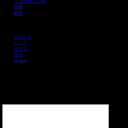
ファスティング
効果
断食
シェアしてくれたら最高に嬉しい！
ツイート
シェア
はてブ
送る
Pocket
コメントを残す
メールアドレスが公開されることはありません。
*
が付いて
いる欄は必須項目です
コメント