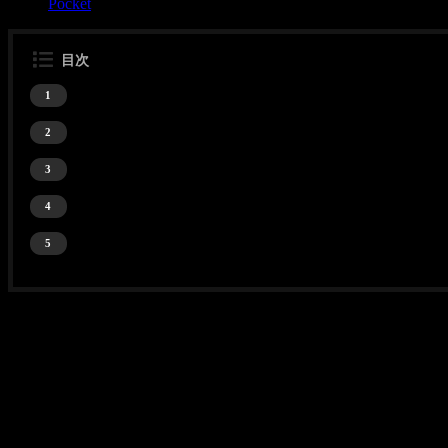
Pocket
目次
⒈ 体重
1
⒉ 食事の時間と内容
2
⒊ 実地したトレーニング(1日のトータル数)
3
⒋ そのほか変化など
4
⒌ 断食後の嬉しい２つの変化
5
⒈ 体重
体重：83.5kg、体脂肪：25.3%、筋肉量：56.1kg、内臓
脂肪：13.0、皮下脂肪：16.9、
（前日比：体重：-0.2kg、体脂肪：-0.2%、筋肉量：
+-0kg）