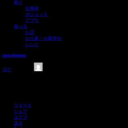
稼ぐ
仕事術
ガジェット
アプリ
食べる
お店
お土産・お取寄せ
レシピ
search
menu
2020.09.07
ログ
Metabosta No.13
【Log】200907_83.5kg_断食後の嬉しい
２つの変化
ツイート
シェア
はてブ
送る